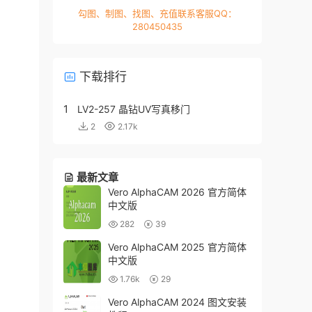
勾图、制图、找图、充值联系客服QQ：
280450435
下载排行
1
LV2-257 晶钻UV写真移门
2
2.17k
最新文章
Vero AlphaCAM 2026 官方简体
中文版
282
39
Vero AlphaCAM 2025 官方简体
中文版
1.76k
29
Vero AlphaCAM 2024 图文安装