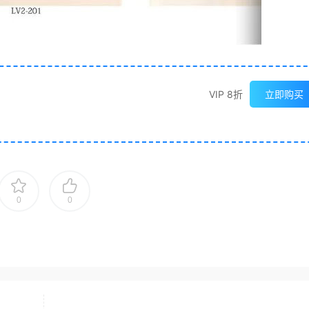
VIP 8折
立即购买
0
0