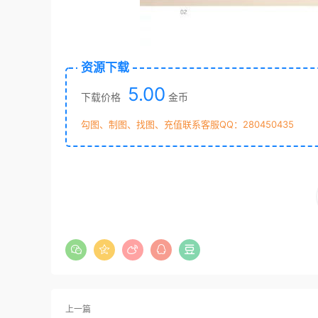
资源下载
5.00
下载价格
金币
勾图、制图、找图、充值联系客服QQ：280450435
上一篇