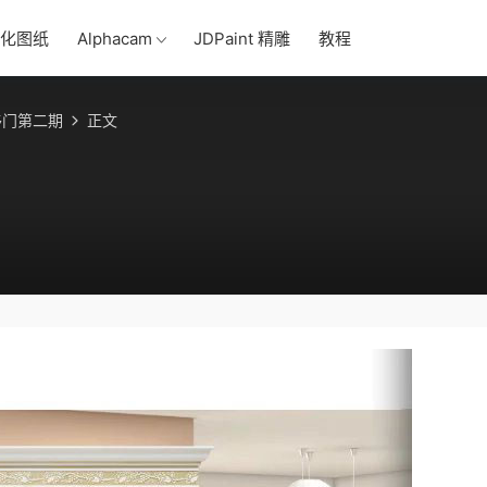
化图纸
Alphacam
JDPaint 精雕
教程
移门第二期
正文