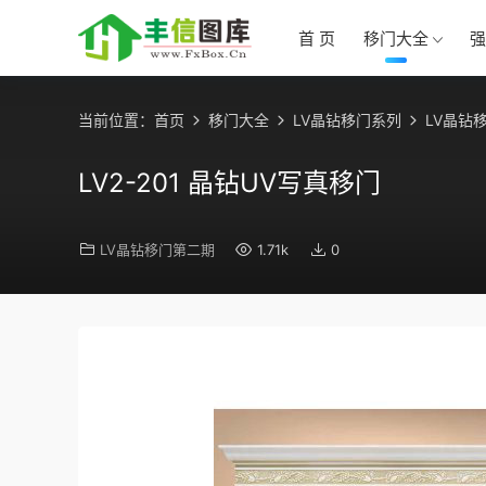
首 页
移门大全
强
当前位置：
首页
移门大全
LV晶钻移门系列
LV晶钻
LV2-201 晶钻UV写真移门
LV晶钻移门第二期
1.71k
0