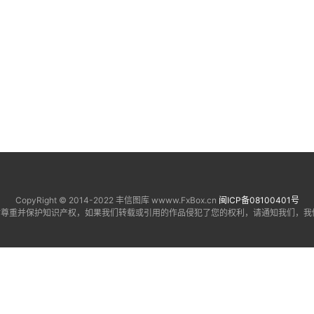
CopyRight © 2014-2022 丰信图库 wwww.FxBox.cn
闽ICP备08100401号
尊重并保护知识产权，如果我们转载或引用的作品侵犯了您的权利，请通知我们，我