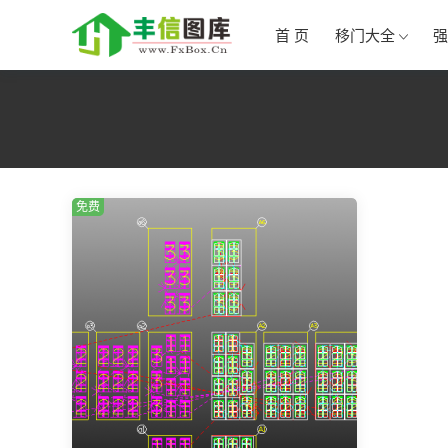
首 页
移门大全
强
免费