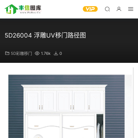
5D26004 浮雕UV移门路径图
5D彩雕移门
1.76k
0