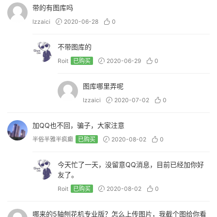
带的有图库吗
lzzaici
2020-06-28
0
不带图库的
Roit
已购买
2020-06-29
0
图库哪里弄呢
lzzaici
2020-07-02
0
加QQ也不回，骗子，大家注意
半俗半雅半疯癫
已购买
2020-08-02
0
今天忙了一天，没留意QQ消息，目前已经加你好
友了。
Roit
已购买
2020-08-02
0
哪来的5轴刨花机专业版？怎么上传图片，我截个图给你看