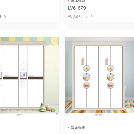
暂无标签
0
LV6-679
0
2.03k
0
暂无标签