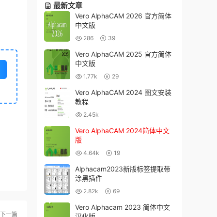
最新文章
Vero AlphaCAM 2026 官方简体
中文版
286
39
Vero AlphaCAM 2025 官方简体
中文版
1.77k
29
Vero AlphaCAM 2024 图文安装
教程
2.45k
Vero AlphaCAM 2024简体中文
版
4.64k
19
Alphacam2023新版标签提取带
涂黑插件
2.82k
69
Vero Alphacam 2023 简体中文
下一篇
汉化版