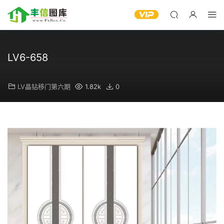
LV6-658
LV晶钻移门第六期
1.82k
0