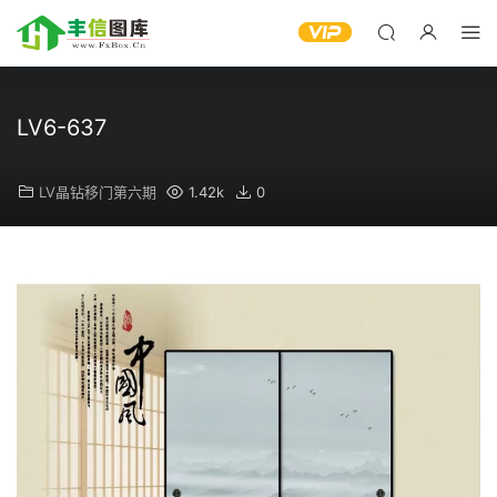
LV6-637
LV晶钻移门第六期
1.42k
0