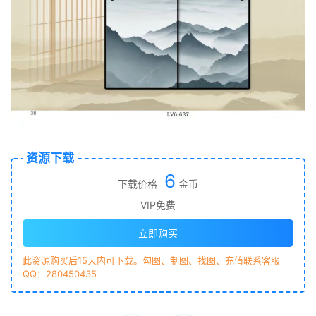
资源下载
6
下载价格
金币
VIP免费
立即购买
此资源购买后15天内可下载。勾图、制图、找图、充值联系客服
QQ：280450435