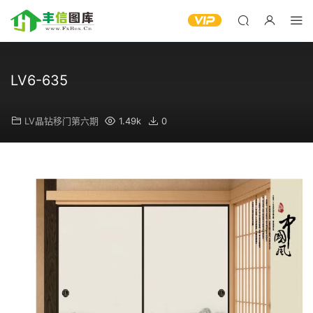
LV6-635
LV晶钻移门第六期
1.49k
0