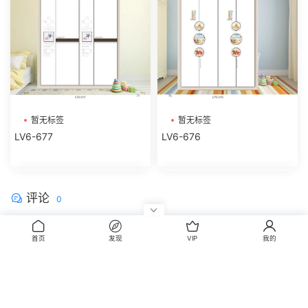
暂无标签
暂无标签
LV6-677
LV6-676
评论
0
请先
登录
首页
发现
VIP
我的
CopyRight © 2014-2022 丰信图库 wwww.FxBox.cn
闽ICP备08100401号