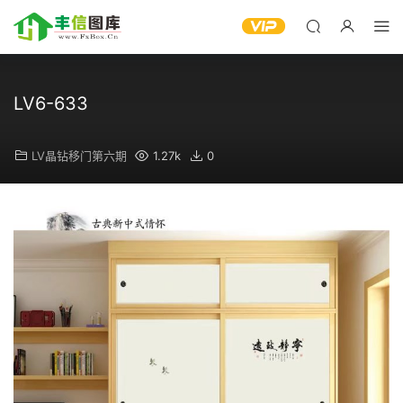
LV6-633
LV晶钻移门第六期
1.27k
0