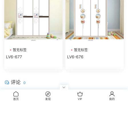
暂无标签
暂无标签
LV6-677
LV6-676
评论
0
请先
登录
首页
发现
VIP
我的
CopyRight © 2014-2022 丰信图库 wwww.FxBox.cn
闽ICP备08100401号