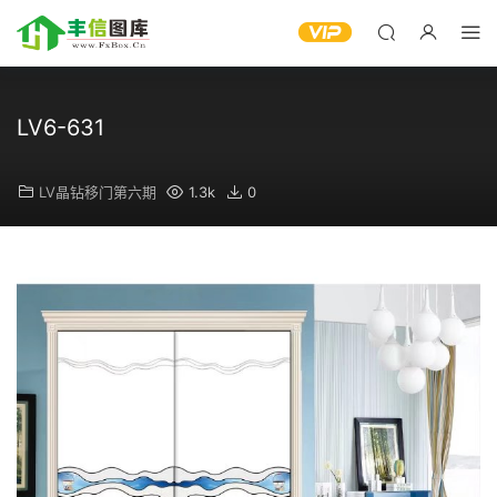
LV6-631
LV晶钻移门第六期
1.3k
0