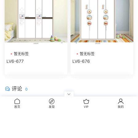
暂无标签
暂无标签
LV6-677
LV6-676
评论
0
请先
登录
首页
发现
VIP
我的
CopyRight © 2014-2022 丰信图库 wwww.FxBox.cn
闽ICP备08100401号