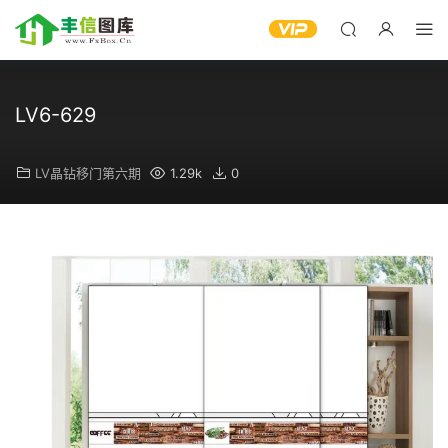
LV6-629
LV晶钻移门第六期
1.29k
0