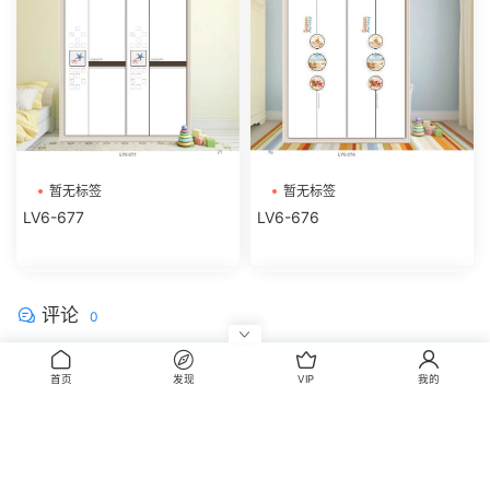
暂无标签
暂无标签
LV6-677
LV6-676
评论
0
请先
登录
首页
发现
VIP
我的
CopyRight © 2014-2022 丰信图库 wwww.FxBox.cn
闽ICP备08100401号