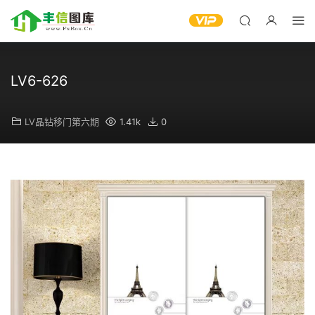
LV6-626
LV晶钻移门第六期
1.41k
0