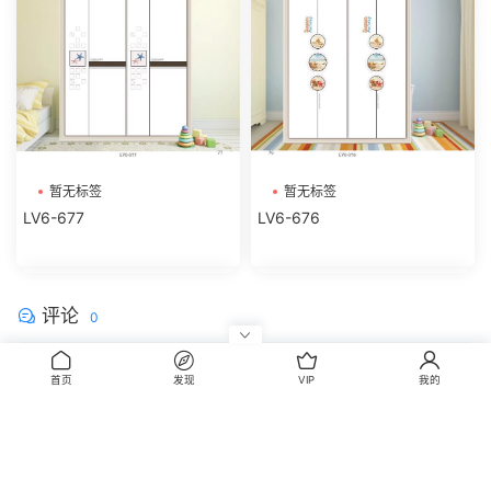
暂无标签
暂无标签
LV6-677
LV6-676
评论
0
请先
登录
首页
发现
VIP
我的
CopyRight © 2014-2022 丰信图库 wwww.FxBox.cn
闽ICP备08100401号