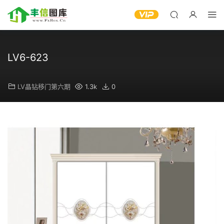
LV6-623
LV晶钻移门第六期
1.3k
0