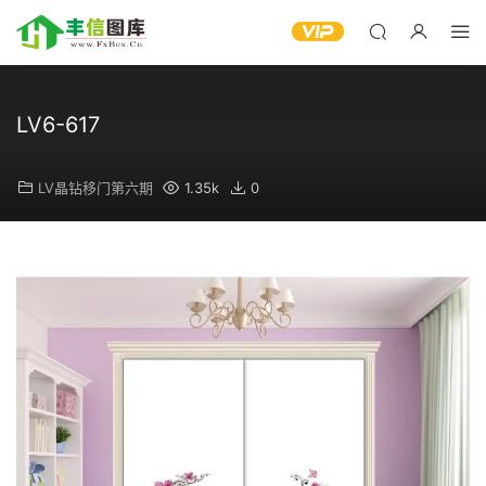
LV6-617
LV晶钻移门第六期
1.35k
0