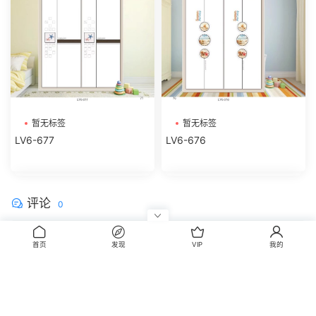
暂无标签
暂无标签
LV6-677
LV6-676
评论
0
请先
登录
首页
发现
VIP
我的
CopyRight © 2014-2022 丰信图库 wwww.FxBox.cn
闽ICP备08100401号