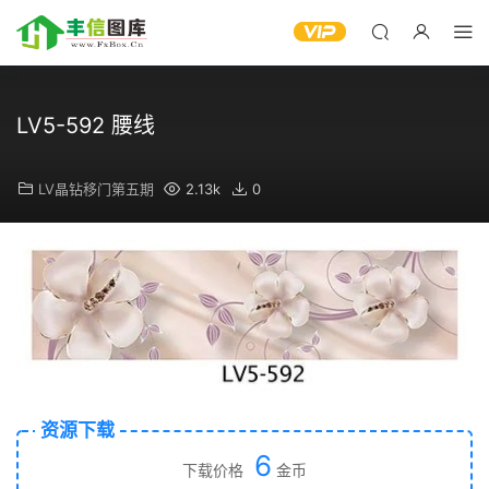
LV5-592 腰线
LV晶钻移门第五期
2.13k
0
资源下载
6
下载价格
金币