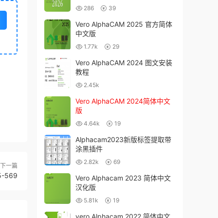
286
39
Vero AlphaCAM 2025 官方简体
中文版
1.77k
29
Vero AlphaCAM 2024 图文安装
教程
2.45k
Vero AlphaCAM 2024简体中文
版
4.64k
19
Alphacam2023新版标签提取带
涂黑插件
2.82k
69
下一篇
5-569
Vero Alphacam 2023 简体中文
汉化版
5.81k
19
vero Alphacam 2022 简体中文