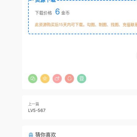
资源下载
6
下载价格
金币
此资源购买后15天内可下载。勾图、制图、找图、充值联系客服
上一篇
LV5-567
猜你喜欢