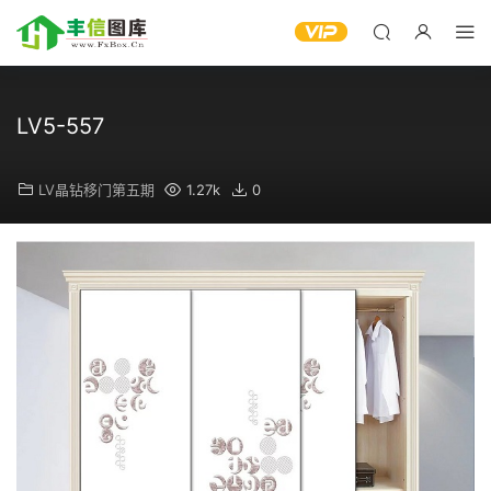
LV5-557
LV晶钻移门第五期
1.27k
0