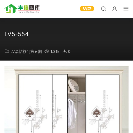
LV5-554
LV晶钻移门第五期
1.31k
0