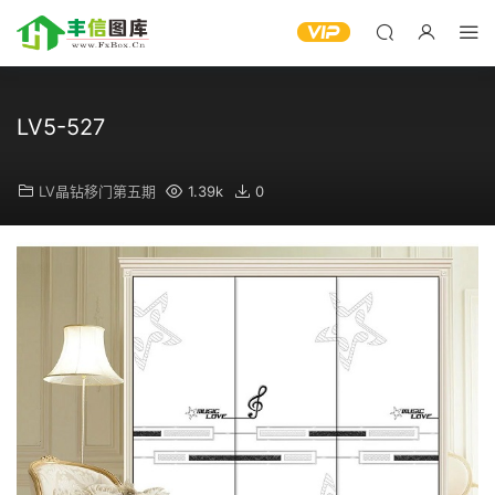
LV5-527
LV晶钻移门第五期
1.39k
0