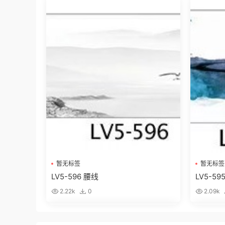
暂无标签
暂无标签
LV5-596 腰线
LV5-59
2.22k
0
2.09k