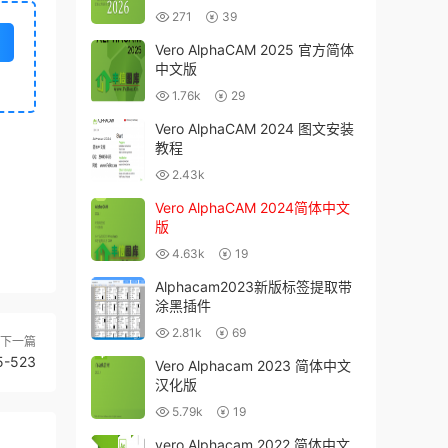
271
39
Vero AlphaCAM 2025 官方简体
中文版
1.76k
29
Vero AlphaCAM 2024 图文安装
教程
2.43k
Vero AlphaCAM 2024简体中文
版
4.63k
19
Alphacam2023新版标签提取带
涂黑插件
2.81k
69
下一篇
5-523
Vero Alphacam 2023 简体中文
汉化版
5.79k
19
vero Alphacam 2022 简体中文