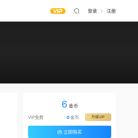
登录
注册
6
金币
VIP免费
0
金币
升级VIP
立即购买