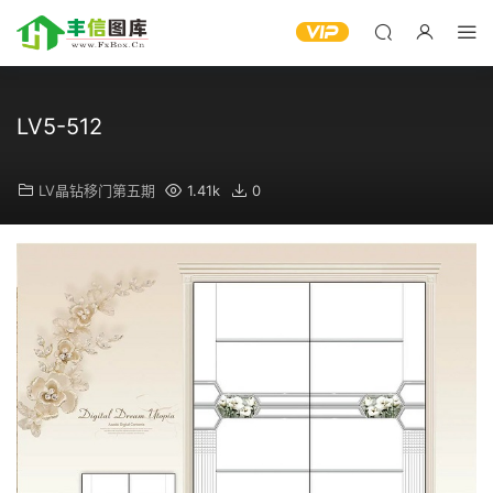
LV5-512
LV晶钻移门第五期
1.41k
0