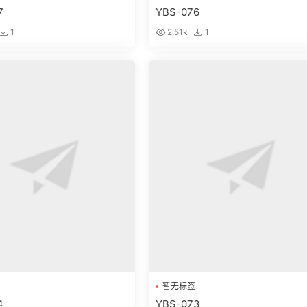
7
YBS-076
1
2.51k
1
暂无标签
4
YBS-073