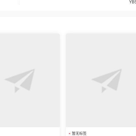
YB
暂无标签