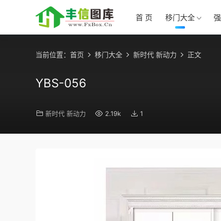
首 页
移门大全
强
当前位置：
首页
移门大全
新时代 新动力
正文
YBS-056
新时代 新动力
2.19k
1