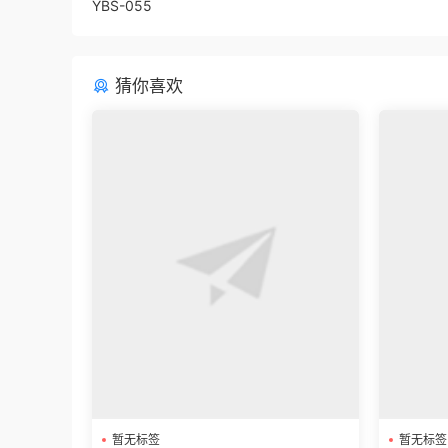
YBS-055
猜你喜欢
暂无标签
暂无标签