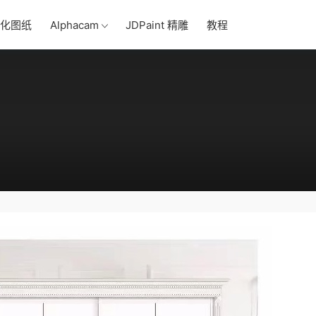
化图纸
Alphacam
JDPaint 精雕
教程