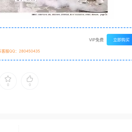
VIP免费
立即购买
QQ：280450435
0
0