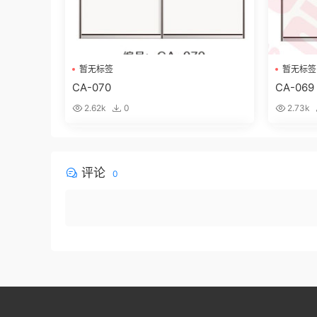
暂无标签
暂无标签
CA-070
CA-069
2.62k
0
2.73k
评论
0