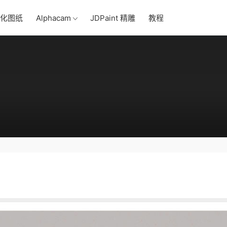
化图纸
Alphacam
JDPaint 精雕
教程