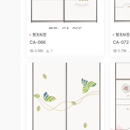
暂无标签
暂无标签
CA-066
CA-072
2.98k
1
2.79k