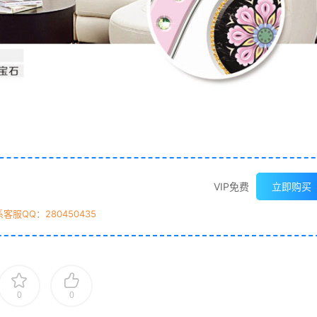
VIP免费
立即购买
QQ：280450435
0
0