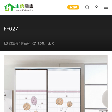
F-027
财富移门F系列
1.51k
0