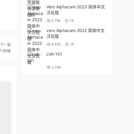
Vero Alphacam 2023 简体中文
汉化版
5.79k
19
vero Alphacam 2022 简体中文
汉化版
8.83k
19
下一篇
F-016
LVA-101
3.09k