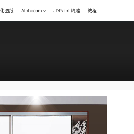
化图纸
Alphacam
JDPaint 精雕
教程