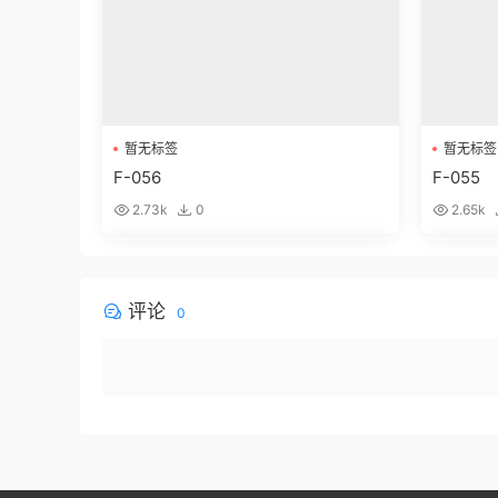
暂无标签
暂无标签
F-056
F-055
2.73k
0
2.65k
评论
0