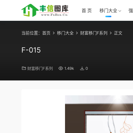
首 页
移门大全
强
当前位置：
首页
移门大全
财富移门F系列
正文
F-015
财富移门F系列
1.49k
0