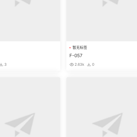
暂无标签
F-057
3
2.63k
0