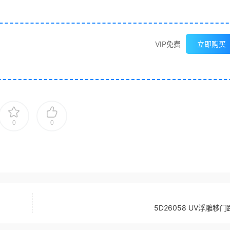
VIP免费
立即购买
0
0
5D26058 UV浮雕移