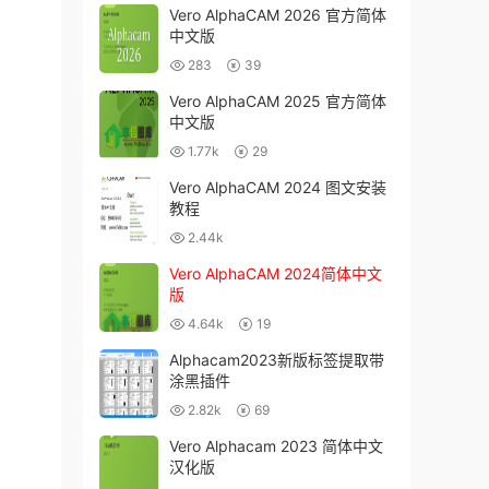
Vero AlphaCAM 2026 官方简体
中文版
283
39
Vero AlphaCAM 2025 官方简体
中文版
1.77k
29
Vero AlphaCAM 2024 图文安装
教程
2.44k
Vero AlphaCAM 2024简体中文
版
4.64k
19
Alphacam2023新版标签提取带
涂黑插件
2.82k
69
Vero Alphacam 2023 简体中文
汉化版