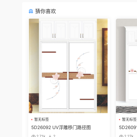
猜你喜欢
暂无标签
暂无标签
5D26092 UV浮雕移门路径图
5D260
2.71k
2
2.27k