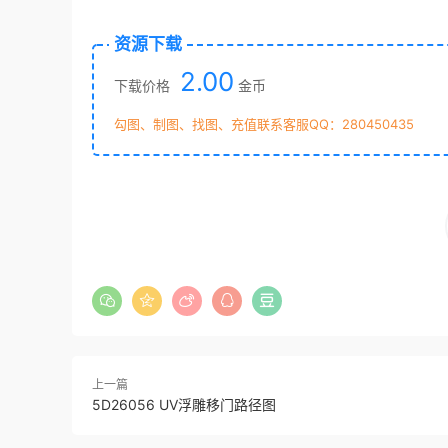
资源下载
2.00
下载价格
金币
勾图、制图、找图、充值联系客服QQ：280450435
上一篇
5D26056 UV浮雕移门路径图