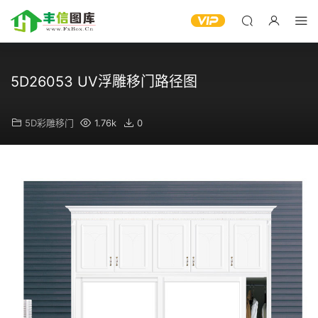
5D26053 UV浮雕移门路径图
5D彩雕移门
1.76k
0